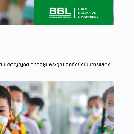
มตน กตัญญูกตเวทีต่อผู้มีพระคุณ อีกทั้งยังเป็นการแสดง