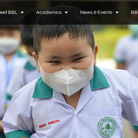
eet BBL
Academics
News & Events
BB