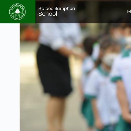
Baiboonlamphun
M
School