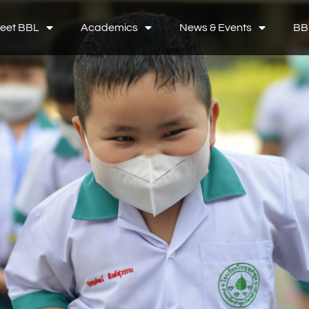
eet BBL
Academics
News & Events
BB