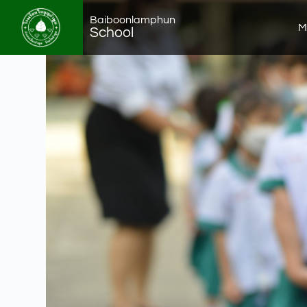
Baiboonlamphun
M
School