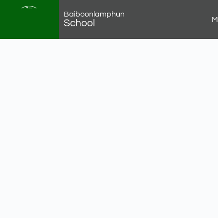
Baiboonlamphun
M
School