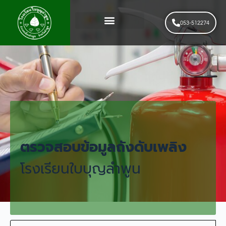
053-512274
News & Events
รับสมัครนักเรียนใหม่
ตรวจสอบข้อมูลถังดับเพลิง
โรงเรียนใบบุญลำพูน