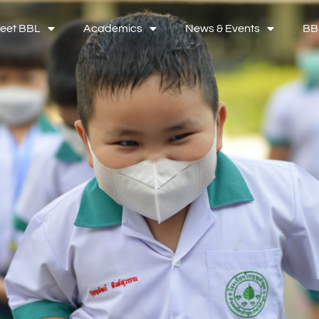
eet BBL
Academics
News & Events
BB