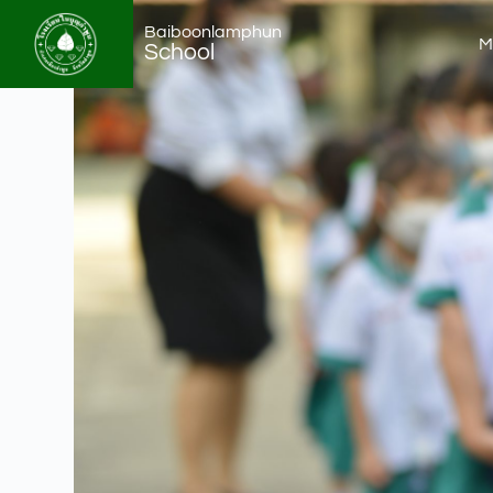
Baiboonlamphun
M
School