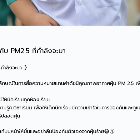
ับ PM2.5 ที่กำลังจะมา
่กำลังจะมา💨
ลักษณ์ในการสื่อความหมายแทนค่าดัชนีคุณภาพอากาศฝุ่น PM 2.5 เพื
ให้นักเรียนทุกห้องเรียน
ู้ในวิชาเรียน เพื่อให้เด็กนักเรียนมีความเข้าใจในการป้องกันและดู
้ปลอดฝุ่น
สก์บนหน้าให้มั่นและอย่าลืมป้องกันตัวเองจากฝุ่นร้าย😷🤧