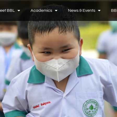
eet BBL
Academics
News & Events
BB