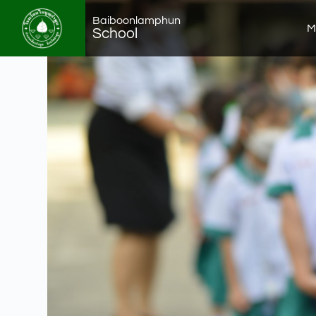
Baiboonlamphun
M
School