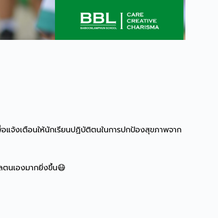
่อแจ้งเตือนให้นักเรียนปฏิบัติตนในการปกป้องสุขภาพจาก
แลตนเองมากยิ่งขึ้น😷