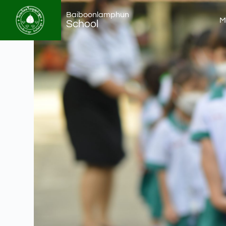
Baiboonlamphun
M
School