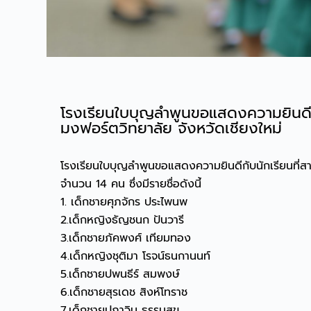
โรงเรียนใบบุญลำพูนขอแสดงความยินดีกับ
มงฟอร์ตวิทยาลัย จังหวัดเชียงใหม่
โรงเรียนใบบุญลำพูนขอแสดงความยินดีกับนักเรียนที่สา
จำนวน 14 คน ซึ่งมีรายชื่อดังนี้
1. เด็กชายศุภจักร ประไพนพ
2.เด็กหญิงธัญชนก ปันวารี
3.เด็กชายภัคพงศ์ เทียมทอง
4.เด็กหญิงชุติมา โรจน์ธนกานนท์
5.เด็กชายปพนธีร์ สมพงษ์
6.เด็กชายสุรเดช สิงห์โทราช
7.เด็กชายปภาวิน ธรรมสุข