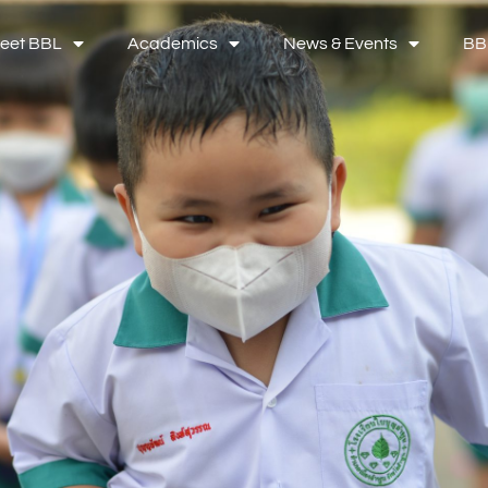
eet BBL
Academics
News & Events
BB