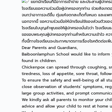
แยกนักเรียนที่มีอาการเข้าข่าย และประสานผู้ปกคร
โรงเรียนขอความร่วมมือผู้ปกครองทุกท่าน ช่วยสังเกตอ
จนกว่าอาการจะดีขึ้น ตุ่มแห้งตกสะเก็ดทั้งหมด และแพท
นอกจากนี้ ขอความร่วมมือให้นักเรียนใช้ของส่วนตัวของต
โรงเรียนใบบุญลำพูนขอให้ผู้ปกครองมั่นใจว่า โรงเรี
ขอขอบพระคุณผู้ปกครองทุกท่านสำหรับความเข้าใจ ความ
ทั้งนี้ทางโรงเรียนจะประกาศมาตรการเรื่องโรคติดต่อเพิ่
Dear Parents and Guardians,
Baiboonlamphun School would like to inform
found in children.
Chickenpox can spread through coughing, sneez
tiredness, loss of appetite, sore throat, follo
To ensure the safety and well-being of all s
close observation of students’ symptoms, reg
large group activities, and prompt communic
We kindly ask all parents to monitor your child
advice and allow your child to rest at home unt