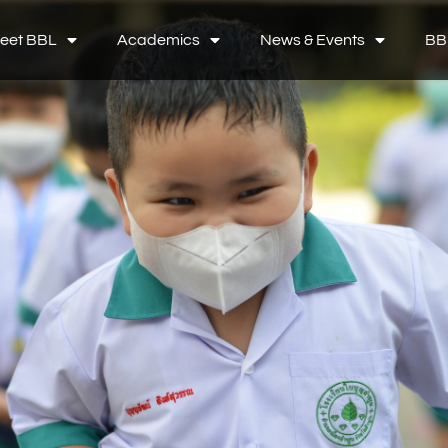
eet BBL
Academics
News & Events
BB