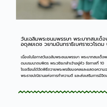
วันเฉลิมพระชนมพรรษา พระบาทสมเด็จพร
อดุลยเดช วยามมินทราธิเบศราชวโรดม บรม
เนื่องในโอกาสวันเฉลิมพระชนมพรรษา พระบาทสมเด็จพร
ดมบรมนาถบพิตร พระวชิรเกล้าเจ้าอยู่หัว รัชกาลที่ 10
โรงเรียนได้จัดพิธีถวายพระพรชัยมงคลและแสดงความจงรั
พระราชปณิธานแห่งการทำความดี และส่งเสริมการมีจ