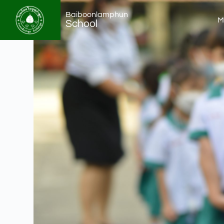
Baiboonlamphun
M
School