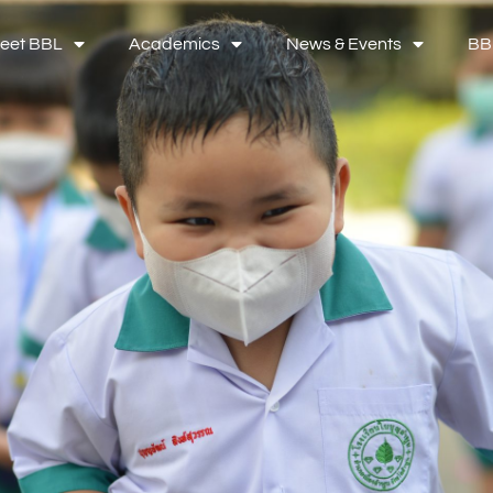
eet BBL
Academics
News & Events
BB