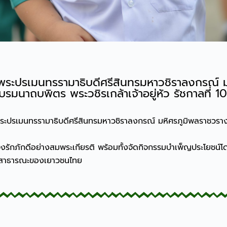
ะปรเมนทรรามาธิบดีศรีสินทรมหาวชิราลงกรณ์ มห
นาถบพิตร พระวชิรเกล้าเจ้าอยู่หัว รัชกาลที่ 1
ะปรเมนทรรามาธิบดีศรีสินทรมหาวชิราลงกรณ์ มหิศรภูมิพลราชวรางก
กภักดีอย่างสมพระเกียรติ พร้อมทั้งจัดกิจกรรมบำเพ็ญประโยชน์โดยนั
ิตสาธารณะของเยาวชนไทย