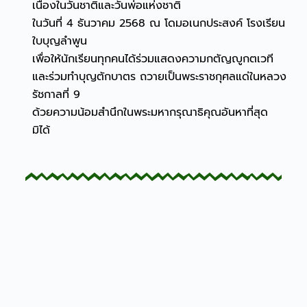
เนื่องในวันชาติและวันพ่อแห่งชาติ
ในวันที่ 4 ธันวาคม 2568 ณ โดมอเนกประสงค์ โรงเรียน
ใบบุญลำพูน
เพื่อให้นักเรียนทุกคนได้ร่วมแสดงความกตัญญูกตเวที
และร่วมทำบุญตักบาตร ถวายเป็นพระราชกุศลแด่ในหลวง
รัชกาลที่ 9
ด้วยความน้อมสำนึกในพระมหากรุณาธิคุณอันหาที่สุด
มิได้