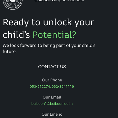
Baiboonlamphun School
Ready to unlock your
child’s
Potential?
We look forward to being part of your child’s
future.
CONTACT US
Our Phone
053-512274, 082-3841119
Our Email
baiboon1@baiboon.ac.th
Our Line id