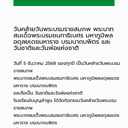
วันคล้ายวันพระบรมราชสมภพ พระบาท
สมเด็จพระบรมชนกาธิเบศร มหาภูมิพล
อดุลยเดชมหาราช บรมนาถบพิตร และ
วันชาติและวันพ่อแห่งชาติ
วันที่ 5 ธันวาคม 2568 ของทุกปี เป็นวันคล้ายวันพระบรม
ราชสมภพ
พระบาทสมเด็จพระบรมชนกาธิเบศร มหาภูมิพลอดุลยเดช
มหาราช บรมนาถบพิตร
และถือเป็น วันชาติและวันพ่อแห่งชาติ
โรงเรียนใบบุญลำพูน ได้จัดกิจกรรมวันคล้ายวันพระบรม
ราชสมภพ
พระบาทสมเด็จพระบรมชนกาธิเบศร มหาภูมิพลอดุลยเดช
มหาราช บรมนาถบพิตร