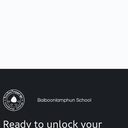
Baiboonlamphun School
Ready to unlock your