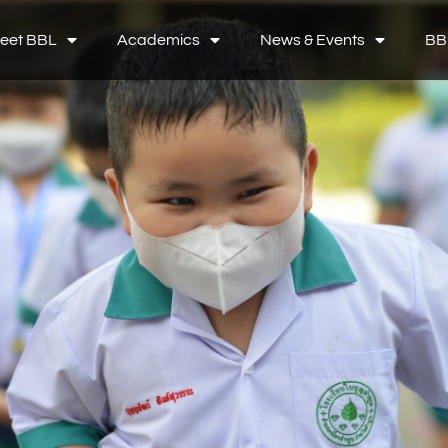
eet BBL
Academics
News & Events
BB