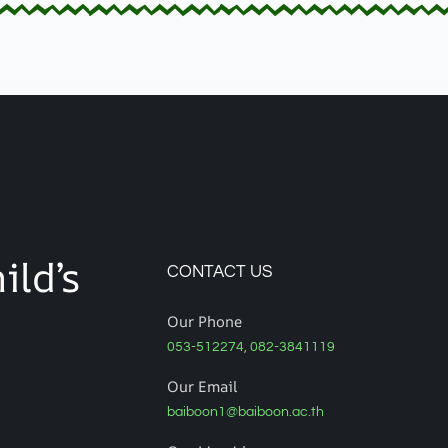
ild’s
CONTACT US
Our Phone
053-512274, 082-3841119
Our Email
baiboon1@baiboon.ac.th