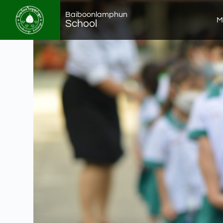
Baiboonlamphun
M
School