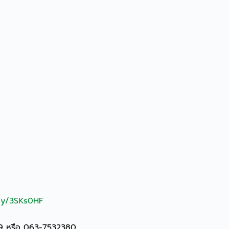
.ly/3SKs0HF
19 หรือ 063-7532380