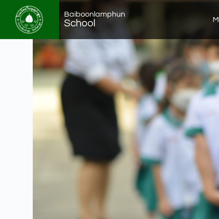
Baiboonlamphun
M
School