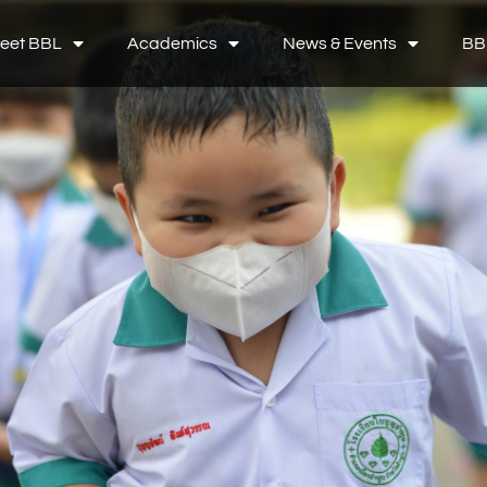
eet BBL
Academics
News & Events
BB