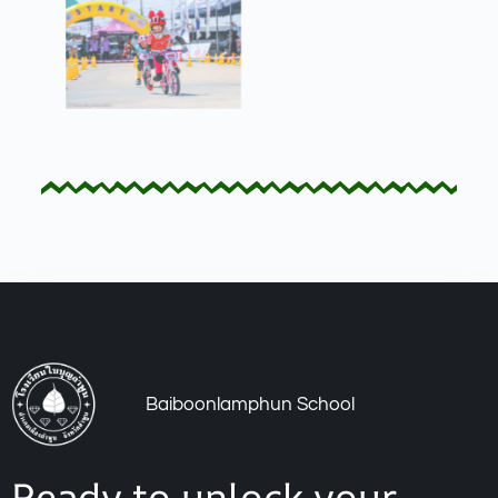
Baiboonlamphun School
Ready to unlock your