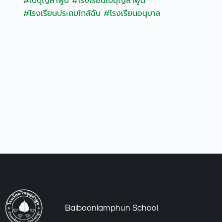
#ใบบุญลำพูน
#โรงเรียนใบบุญลำพูน
#โรงเรียนประถมใกล้ฉัน
#โรงเรียนอนุบาล
Baiboonlamphun School