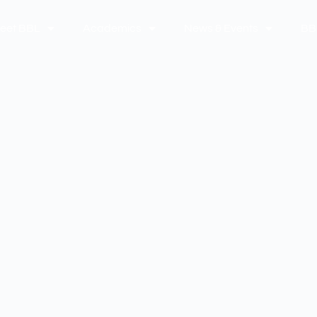
eet BBL
Academics
News & Events
BB