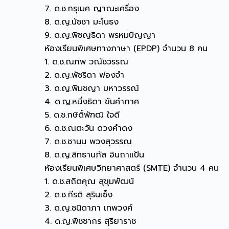
7. ด.ช.กรุเมศ ญาณะเครื่อง
8. ด.ญ.นัชชา มะโนธง
9. ด.ญ.พิชญธิดา พรหมปัญญา
ห้องเรียนพิเศษทางภาษา (EPDP) จำนวน 8 คน
1. ด.ช.ณภพ วณัชวรรณ
2. ด.ญ.พัชริดา ฟองจำ
3. ด.ญ.พิมชญา มหาวรรณ์
4. ด.ญ.หนึ่งธิดา ขันคำกาศ
5. ด.ช.กษิดิ์พัฑฒิ ใจดี
6. ด.ช.ณตะวัน ดวงคำดง
7. ด.ช.ชานน พวงสุวรรณ
8. ด.ญ.สิทธานภัส อินถาแป้น
ห้องเรียนพิเศษวิทยาศาสตร์ (SMTE) จำนวน 4 คน
1. ด.ช.สถิตคุณ สุขุมพัฒน์
2. ด.ช.กีรติ สุรินเซ็ง
3. ด.ญ.ชนิดาภา เทพวงศ์
4. ด.ญ.พิชชากร สุริยาราช