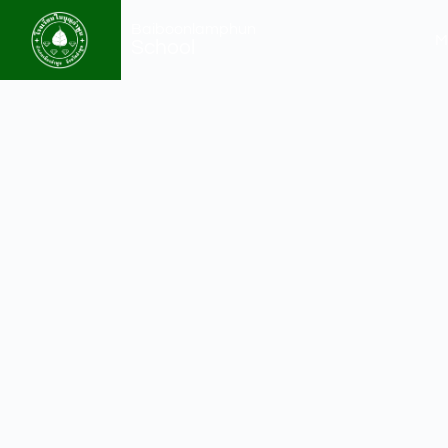
Baiboonlamphun
M
School