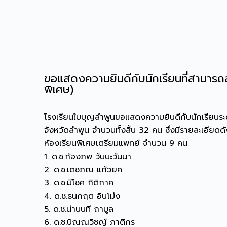
ขอแสดงความยินดีกับนักเรียนที่สามารถส
พิเศษ)
โรงเรียนใบบุญลำพูนขอแสดงความยินดีกับนักเรียนระดับ
จังหวัดลำพูน จำนวนทั้งสิ้น 32 คน ซึ่งมีรายละเอียดดัง
ห้องเรียนพิเศษเตรียมแพทย์ จำนวน 9 คน
1. ด.ช.ก้องภพ วันนะวันนา
2. ด.ช.เตชภณ แก้วยศ
3. ด.ช.มีโชค กิติกาศ
4. ด.ช.ธนกฤต อินโม่ง
5. ด.ช.น่านนที ถามูล
6. ด.ช.ปัณณวิชญ์ ภาติกร