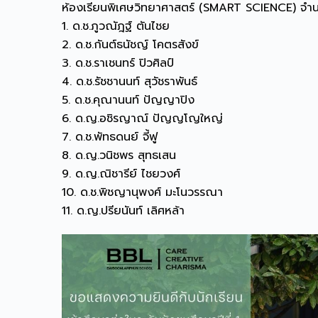
ห้องเรียนพิเศษวิทยาศาสตร์ (SMART SCIENCE) จำ
1. ด.ช.ภูวณัฎฐ์ ตันไชย
2. ด.ช.กันต์ธนัชญ์ โคตรสังข์
3. ด.ช.ราเชนทร์ ปิวศิลป์
4. ด.ช.รัชชานนท์ สุวัชราพันธ์
5. ด.ช.คุณานนท์ ปัญญาปิง
6. ด.ญ.อชิรญาณ์ ปัญญโญใหญ่
7. ด.ช.พัทธดนย์ จี้ฟู
8. ด.ญ.วนิชพร สุทธเสน
9. ด.ญ.ณิชารีย์ ไชยวงศ์
10. ด.ช.พิชญานุพงศ์ มะโนวรรณา
11. ด.ญ.ปรียนันท์ เลิศหล้า