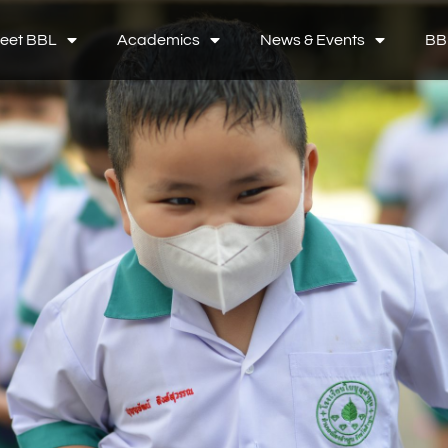
eet BBL
Academics
News & Events
BB