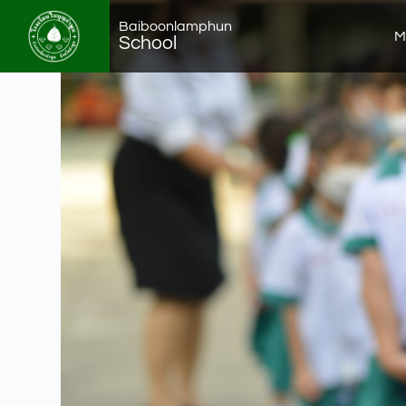
Baiboonlamphun
M
School