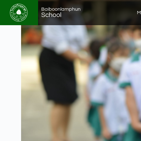
Baiboonlamphun
M
School