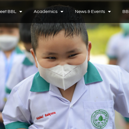
eet BBL
Academics
News & Events
BB