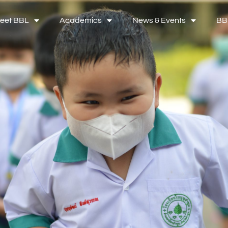
eet BBL
Academics
News & Events
BB