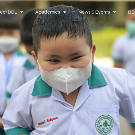
eet BBL
Academics
News & Events
BB