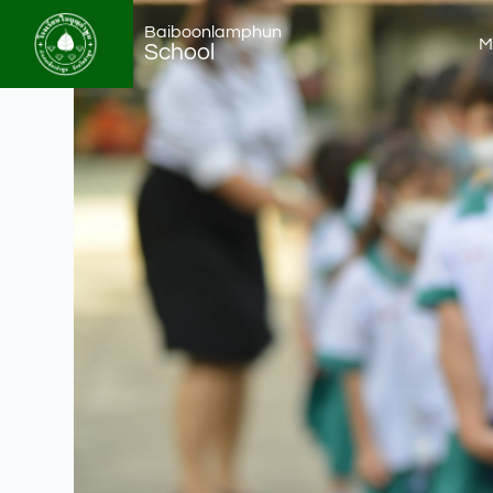
Baiboonlamphun
M
School